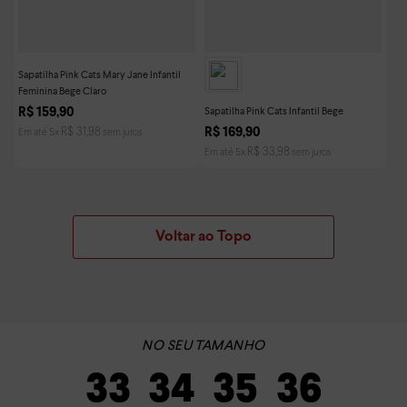
Sapatilha Pink Cats Mary Jane Infantil
Feminina Bege Claro
Sapatilha Pink Cats Infantil Bege
R$
159
,
90
R$
169
,
90
R$
31
,
98
Em até
5
x
sem juros
R$
33
,
98
Em até
5
x
sem juros
Voltar ao Topo
33
34
35
36