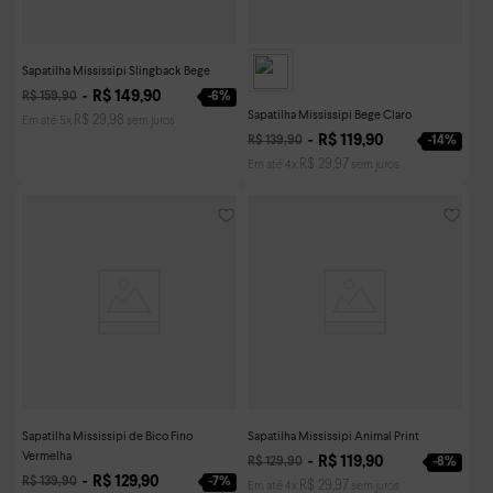
Sapatilha Mississipi Slingback Bege
R$
149
,
90
-
6%
R$
159
,
90
Sapatilha Mississipi Bege Claro
R$
29
,
98
Em até
5
x
sem juros
R$
119
,
90
-
14%
R$
139
,
90
R$
29
,
97
Em até
4
x
sem juros
Sapatilha Mississipi de Bico Fino
Sapatilha Mississipi Animal Print
Vermelha
R$
119
,
90
-
8%
R$
129
,
90
R$
129
,
90
-
7%
R$
139
,
90
R$
29
,
97
Em até
4
x
sem juros