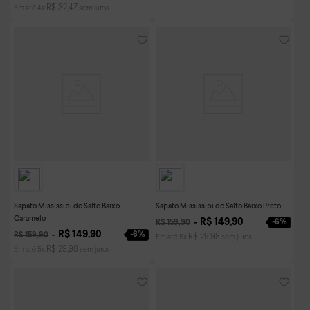
R$
32
,
47
Em até
4
x
sem juros
Sapato Mississipi de Salto Baixo
Sapato Mississipi de Salto Baixo Preto
Caramelo
R$
149
,
90
-
6%
R$
159
,
90
R$
149
,
90
-
6%
R$
159
,
90
R$
29
,
98
Em até
5
x
sem juros
R$
29
,
98
Em até
5
x
sem juros