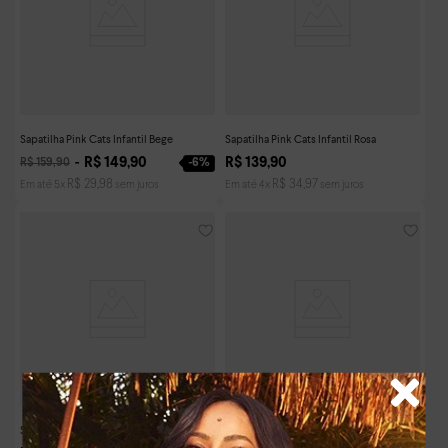
Sapatilha Pink Cats Infantil Bege
Sapatilha Pink Cats Infantil Rosa
R$
149
,
90
R$
139
,
90
-
6%
R$
159
,
90
R$
29
,
98
R$
34
,
97
Em até
5
x
sem juros
Em até
4
x
sem juros
Sapatilha Pink Cats Infantil Bege