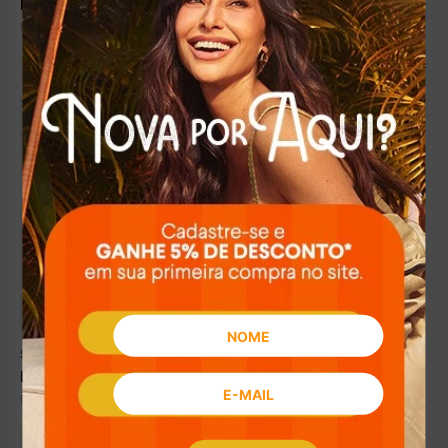
R$
159
,
90
Sapatilha Pink Cats Infantil Preta
R$
31
,
98
Em até
5
x
sem juros
R$
169
,
90
R$
33
,
98
Em até
5
x
sem juros
Sapatilha Pink Cats Infantil Bege
Sapatilha Pink Cats Infantil Azul
R$
169
,
90
R$
169
,
90
R$
33
,
98
R$
33
,
98
Em até
5
x
sem juros
Em até
5
x
sem juros