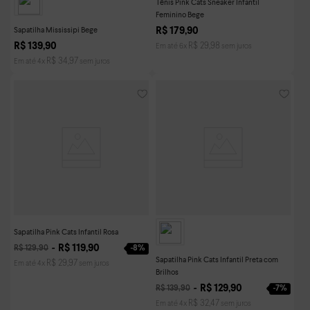
Tênis Pink Cats Sneaker Infantil
Feminino Bege
Sapatilha Mississipi Bege
R$
179
,
90
R$
139
,
90
R$
29
,
98
Em até
6
x
sem juros
R$
34
,
97
Em até
4
x
sem juros
Sapatilha Pink Cats Infantil Rosa
R$
119
,
90
-
8%
R$
129
,
90
Sapatilha Pink Cats Infantil Preta com
R$
29
,
97
Em até
4
x
sem juros
Brilhos
R$
129
,
90
-
7%
R$
139
,
90
R$
32
,
47
Em até
4
x
sem juros