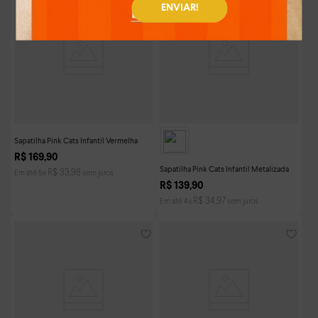
ENVIAR!
Sapatilha Pink Cats Infantil Vermelha
R$
169
,
90
Sapatilha Pink Cats Infantil Metalizada
R$
33
,
98
Em até
5
x
sem juros
R$
139
,
90
R$
34
,
97
Em até
4
x
sem juros