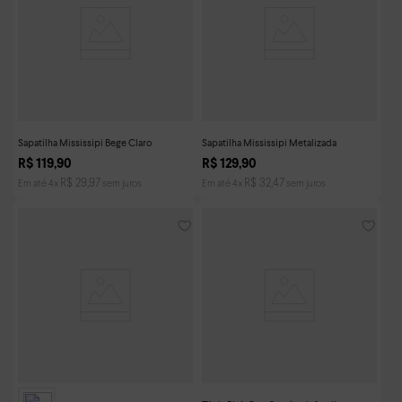
Sapatilha Mississipi Bege Claro
Sapatilha Mississipi Metalizada
R$
119
,
90
R$
129
,
90
R$
29
,
97
R$
32
,
47
Em até
4
x
sem juros
Em até
4
x
sem juros