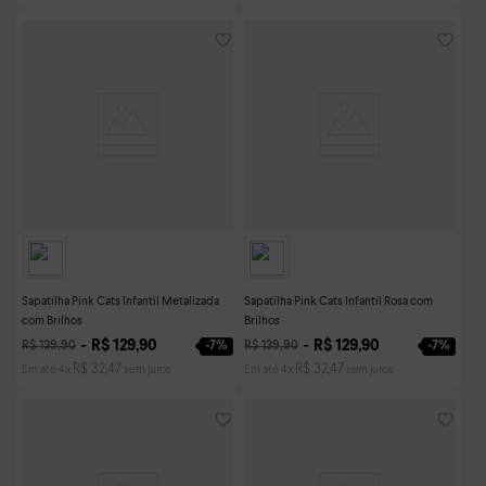
Sapatilha Pink Cats Infantil Metalizada
Sapatilha Pink Cats Infantil Rosa com
com Brilhos
Brilhos
R$
129
,
90
R$
129
,
90
-
7%
-
7%
R$
139
,
90
R$
139
,
90
R$
32
,
47
R$
32
,
47
Em até
4
x
sem juros
Em até
4
x
sem juros