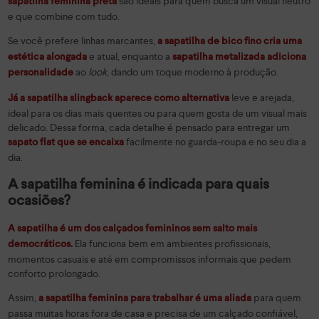
são ideais para quem busca um visual neutro
sapatilha feminina preta
e que combine com tudo.
Se você prefere linhas marcantes,
a sapatilha de bico fino cria uma
e atual, enquanto a
estética alongada
sapatilha metalizada adiciona
ao
look
, dando um toque moderno à produção.
personalidade
leve e arejada,
Já a sapatilha slingback aparece como alternativa
ideal para os dias mais quentes ou para quem gosta de um visual mais
delicado. Dessa forma, cada detalhe é pensado para entregar um
facilmente no guarda-roupa e no seu dia a
sapato flat
que se encaixa
dia.
A sapatilha feminina é indicada para quais
ocasiões?
A sapatilha é um dos calçados femininos sem salto mais
Ela funciona bem em ambientes profissionais,
democráticos.
momentos casuais e até em compromissos informais que pedem
conforto prolongado.
Assim,
para quem
a sapatilha feminina para trabalhar é uma aliada
passa muitas horas fora de casa e precisa de um calçado confiável,