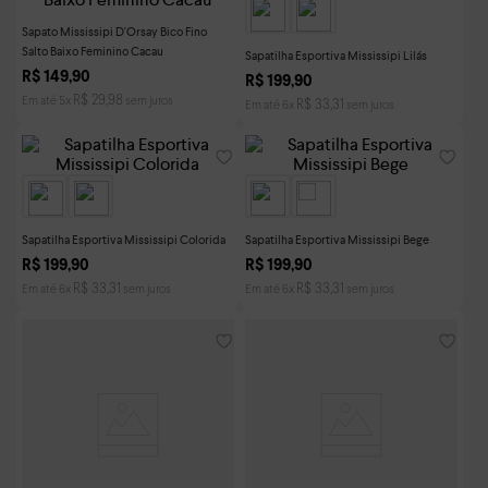
Sapato Mississipi D'Orsay Bico Fino
Salto Baixo Feminino Cacau
Sapatilha Esportiva Mississipi Lilás
R$
149
,
90
R$
199
,
90
R$
29
,
98
Em até
5
x
sem juros
R$
33
,
31
Em até
6
x
sem juros
Sapatilha Esportiva Mississipi Colorida
Sapatilha Esportiva Mississipi Bege
R$
199
,
90
R$
199
,
90
R$
33
,
31
R$
33
,
31
Em até
6
x
sem juros
Em até
6
x
sem juros