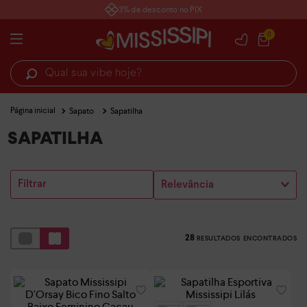
3% de desconto no PIX
0
Qual sua vibe hoje?
Sapato
Sapatilha
SAPATILHA
Filtrar
Relevância
28