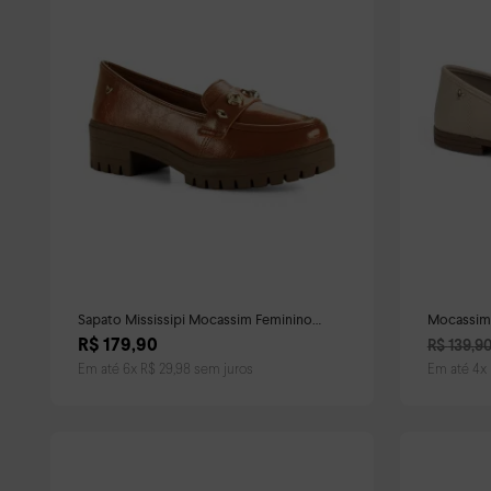
Sapato Mississipi Mocassim Feminino
Mocassim 
Caramelo
R$
179
,
90
R$
139
,
9
Em até
6
x
R$
29
,
98
sem juros
Em até
4
x