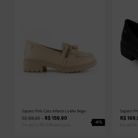
Sapato Pink Cats Infantil Loafer Bege
Sapato Pin
R$
159
,
90
R$
169
,
R$
169
,
90
-
6%
Em até
5
x
R$
31
,
98
sem juros
Em até
5
x