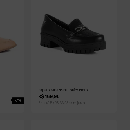
Sapato Mississipi Loafer Preto
R$
169
,
90
-
7%
Em até
5
x
R$
33
,
98
sem juros