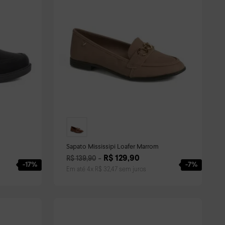
Sapato Mississipi Loafer Marrom
R$
129
,
90
R$
139
,
90
-
17%
-
7%
Em até
4
x
R$
32
,
47
sem juros