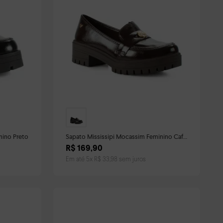
nino Preto
Sapato Mississipi Mocassim Feminino Café
Solado Tratorado
R$
169
,
90
Em até
5
x
R$
33
,
98
sem juros