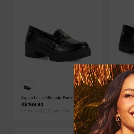
Sapato Loafer Mississipi Feminino Preto
Sapato Mis
R$
169
,
90
R$
149
,
Em até
5
x
R$
33
,
98
sem juros
Em até
5
x