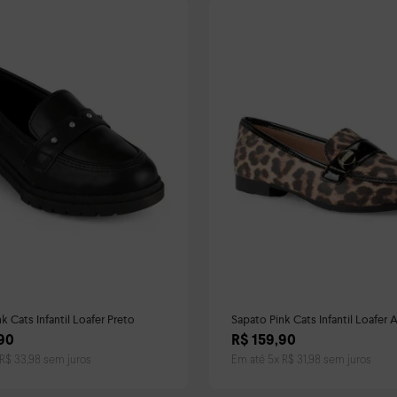
k Cats Infantil Loafer Preto
Sapato Pink Cats Infantil Loafer 
Print
90
R$
159
,
90
R$
33
,
98
sem juros
Em até
5
x
R$
31
,
98
sem juros