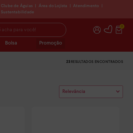
Clube de Águias
|
Área do Lojista
|
Atendimento
|
Sustentabilidade
 você!
0
Bolsa
Promoção
23
Relevância