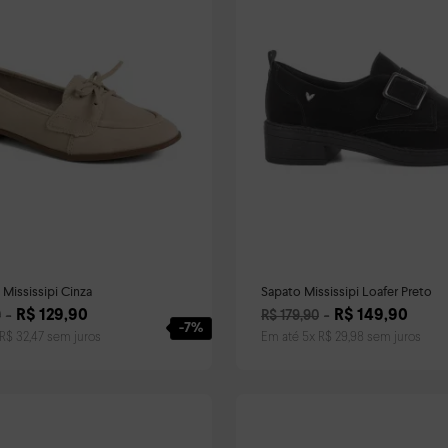
Mississipi Cinza
Sapato Mississipi Loafer Preto
R$
129
,
90
R$
149
,
90
0
R$
179
,
90
-
7%
R$
32
,
47
sem juros
Em até
5
x
R$
29
,
98
sem juros