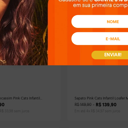
ENVIAR!
cassim Pink Cats Infantil
Sapato Pink Cats Infantil Loa
Preto
90
R$
139
,
90
R$
149
,
90
R$
33
,
98
sem juros
Em até
4
x
R$
34
,
97
sem juros