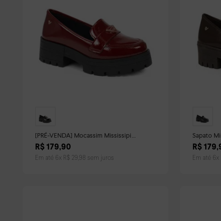
[PRÉ-VENDA] Mocassim Mississipi
Sapato Mi
Feminino Vermelho
R$
179
,
90
R$
179
,
Em até
6
x
R$
29
,
98
sem juros
Em até
6
x