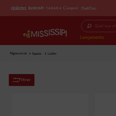
FRETE GRÁTIS
(consulte condições)
Qual sua vibe hoje?
Lançamento
Sapato
Loafer
Filtrar