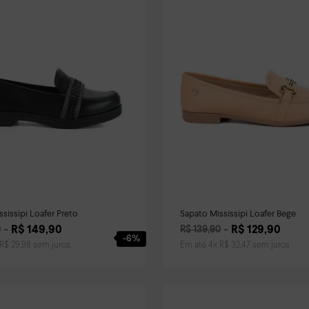
Sapato Mississipi Loafer Preto
Sapato Mississipi Loafer Bege
R$
149
,
90
R$
129
,
90
0
R$
139
,
90
-
6%
R$
29
,
98
sem juros
Em até
4
x
R$
32
,
47
sem juros