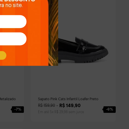
fer Metalizado
Sapato Pink Cats Infantil Loafer Preto
R$
149
,
90
R$
159
,
90
-
7%
-
6%
Em até
5
x
R$
29
,
98
sem juros