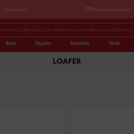
10x sem juros no cartão de crédito
 Digita aqui cor, referência ou modelo que a Mississipi acha para
Bota
Sapato
Sandália
Tênis
LOAFER