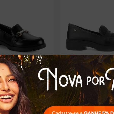
sissipi Loafer Preto
Sapato Mississipi Loafer Preto
90
R$
169
,
90
R$
29
,
98
sem juros
Em até
5
x
R$
33
,
98
sem juros