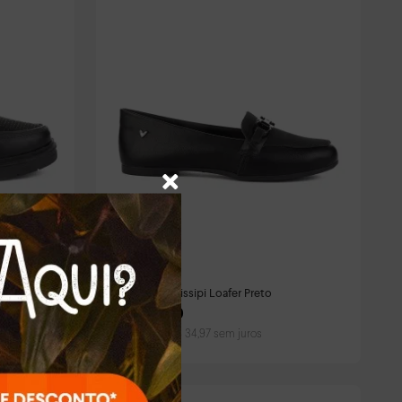
Sapato Mississipi Loafer Preto
R$
139
,
90
Em até
4
x
R$
34
,
97
sem juros