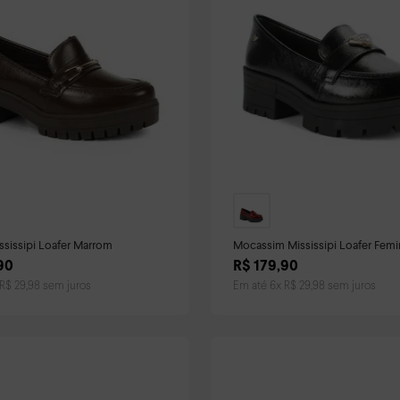
ssissipi Loafer Marrom
Mocassim Mississipi Loafer Femi
90
R$
179
,
90
R$
29
,
98
sem juros
Em até
6
x
R$
29
,
98
sem juros