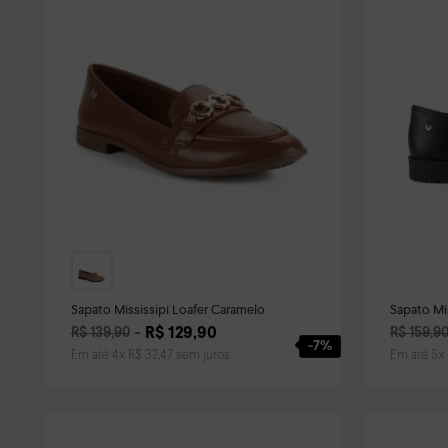
Sapato Mississipi Loafer Caramelo
R$
129
,
90
R$
139
,
90
R$
159
,
9
-
7%
Em até
4
x
R$
32
,
47
sem juros
Em até
5
x