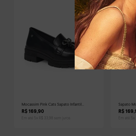
Mocassim Pink Cats Sapato Infantil
Sapato Mo
Feminino Preto
Feminino 
R$
169
,
90
R$
169
,
Em até
5
x
R$
33
,
98
sem juros
Em até
5
x