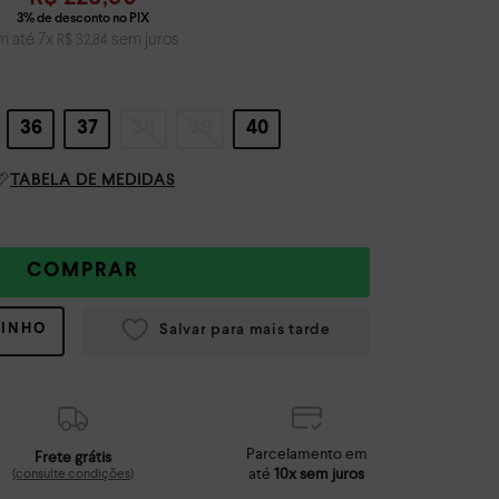
m até
7
x
sem juros
R$
32
,
84
36
37
38
39
40
TABELA DE MEDIDAS
COMPRAR
RINHO
Parcelamento em
Frete grátis
até
10x sem juros
(consulte condições)