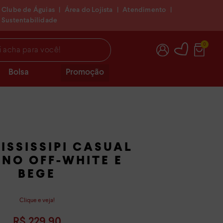
Clube de Águias
|
Área do Lojista
|
Atendimento
|
Sustentabilidade
 você!
0
Bolsa
Promoção
ISSISSIPI CASUAL
INO OFF-WHITE E
BEGE
Clique e veja!
R$
229
,
90