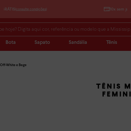
10x sem juros no cartão de crédito
 Digita aqui cor, referência ou modelo que a Mississipi acha para
Bota
Sapato
Sandália
Tênis
o Off-White e Bege
TÊNIS M
FEMIN