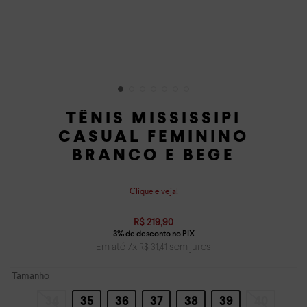
TÊNIS MISSISSIPI
CASUAL FEMININO
BRANCO E BEGE
Clique e veja!
R$
219
,
90
Em até
7
x
sem juros
R$
31
,
41
Tamanho
34
35
36
37
38
39
40