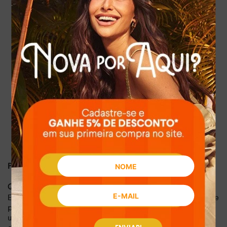
Marca: Mississipi
SKU: J1192-0001
Categoria: Tênis
Subcategoria: Casual
Gênero: Feminino
Cor: Branco e Bege (Multicolorido)
Peso (par): 0.544 kg
Estilo: Urbano
Material exterior: Material sintético de alta qualidade
Fechamento: Cadarço
Formato do bico: Redondo
Forro: Tecido com espuma
Altura da sola: 3.20 cm
Sola: TR (Termoplástica de Borracha)
Tipo do salto: Rasteiro
PRINCIPAIS PERGUNTAS SOBRE O PRODUTO:
Qual o principal benefício de conforto deste tênis?
Este tênis Mississipi se destaca pelo conforto ao caminhar e
pela leveza. O forro em tecido com espuma interna garante
um ajuste suave e um amortecimento agradável para o uso