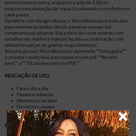
amortecimento extra, enquanto a sola de 3.20cm
proporciona absorção de impacto, elevando o conforto em
cada passo.
Versátil e com design urbano, o Tênis Mississipi é indicado
para diversas ocasiões, desde passeios casuais até
compromissos urbanos. Sua paleta de cores neutras com
detalhes em marfim e marrom facilita a combinação com
diferentes peças do guarda-roupa feminino.
Adquira já o seu Tênis Mississipi! Aproveite **frete grátis**
(consulte condições), parcelamento em até **10x sem
juros** e **3% de desconto no PIX**.
INDICAÇÃO DE USO:
Para o dia a dia
Passeios urbanos
Momentos de lazer
Encontros casuais
Viagens curtas
ESPECIFICAÇÕES DO PRODUTO: