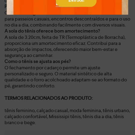
diário.
ENVIAR!
Para quais ocasiões este tênis é mais indicado?
Com seu design urbano e cores versáteis, o tênis é ideal
para passeios casuais, encontros descontraídos e para o uso
no dia a dia, combinando facilmente com diversos visuais.
A sola do tênis oferece bom amortecimento?
A sola de 3.20cm, feita de TR (Termoplástica de Borracha),
proporciona um amortecimento eficaz. Contribui para a
absorção de impactos, oferecendo maior bem-estar e
segurança ao caminhar.
Como o tênis se ajusta aos pés?
O fechamento por cadarço permite um ajuste
personalizado e seguro. O material sintético de alta
qualidade e o forro acolchoado adaptam-se ao formato do
pé, garantindo conforto.
TERMOS RELACIONADOS AO PRODUTO:
tênis feminino, calçado casual, moda feminina, tênis urbano,
calçado confortável, Mississipi tênis, tênis dia a dia, tênis
branco e bege.