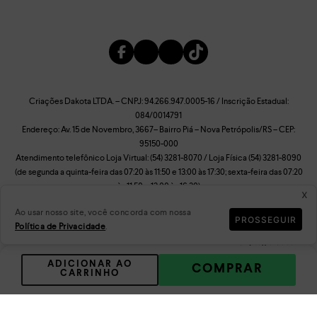
Criações Dakota LTDA. – CNPJ: 94.266.947.0005-16 / Inscrição Estadual:
084/0014791
Endereço: Av. 15 de Novembro, 3667– Bairro Piá – Nova Petrópolis/RS – CEP:
95150-000
Atendimento telefônico Loja Virtual: (54) 3281-8070 / Loja Física (54) 3281-8090
(de segunda a quinta-feira das 07:20 às 11:50 e 13:00 às 17:30; sexta-feira das 07:20
às 11:50 e 13:00 às 16:30)
x
Ao usar nosso site, você concorda com nossa
PROSSEGUIR
Política de Privacidade
.
Dados
Reputação
Criptografados
ADICIONAR AO
COMPRAR
CARRINHO
Plataforma