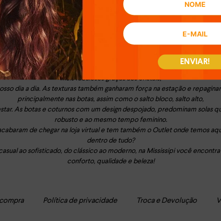
CALÇADOS MISSISSIPI – DA COR DO BRASIL!
 mesmo?! Por isso que a Mississipi traz as principais tendências do mundo 
tem!
ENVIAR!
cipalmente nas sandálias, transformando-as em uma verdadeira jóia, assi
mais fabulosos graças aos cristais,
nosso dia a dia. As texturas também ganharam força na estação e repagina
principalmente nas botas, assim como o salto bloco, salto alto,
estar. As botas e coturnos com um design despojado, predominam solas q
robusto e ao mesmo tempo feminino.
cabaram de chegar na loja virtual e tem também o Outlet onde temos aq
dentro de tudo?
asual ao sofisticado, do clássico ao moderno, na Mississipi você encontra
conforto, qualidade e beleza!
 compra
Política de privacidade
Troca e Devolução
V