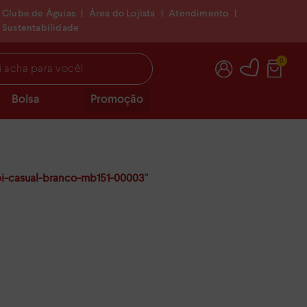
Clube de Águias
|
Área do Lojista
|
Atendimento
|
Sustentabilidade
 você!
0
Bolsa
Promoção
ipi-casual-branco-mb151-00003
"