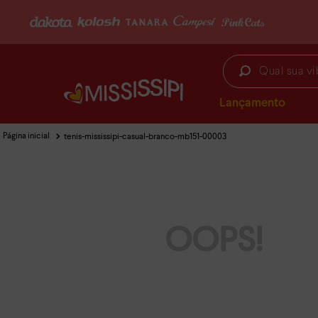
3% de desconto no PIX
Qual sua vibe hoje?
Lançamento
tenis-mississipi-casual-branco-mb151-00003
OOPS!