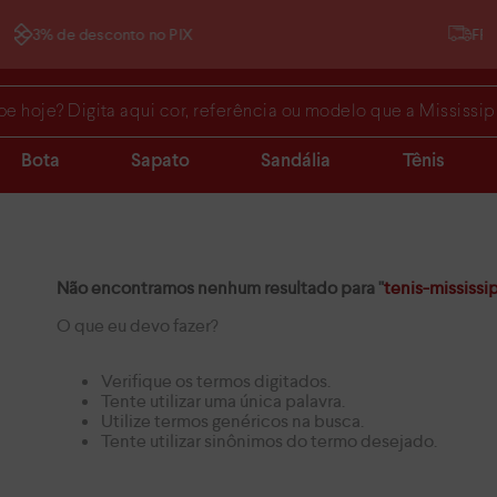
FRETE GRÁTIS
(consulte condições)
 Digita aqui cor, referência ou modelo que a Mississipi acha para
Bota
Sapato
Sandália
Tênis
Não encontramos nenhum resultado para "
tenis-mississ
O que eu devo fazer?
Verifique os termos digitados.
Tente utilizar uma única palavra.
Utilize termos genéricos na busca.
Tente utilizar sinônimos do termo desejado.