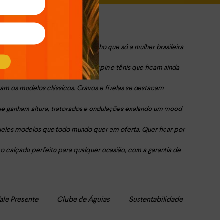
da moda, e é claro, com o jeitinho que só a mulher brasileira
m como os clássicos sapato, scarpin e tênis que ficam ainda
ram os modelos clássicos. Cravos e fivelas se destacam
ue ganham altura, tratorados e ondulações exalando um mood
ueles modelos que todo mundo quer em oferta. Quer ficar por
 o calçado perfeito para qualquer ocasião, com a garantia de
ale Presente
Clube de Águias
Sustentabilidade