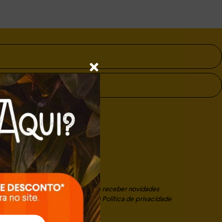
Assinar
SSINAR declaro que concordo em receber novidades
ota e suas marcas. Confira nossa
Política de privacidade