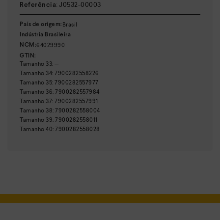
:
3,50 cm
Altura da sola
:
Bege
Cor
:
J0532-00003
Referência
Brasil
País de origem:
Indústria Brasileira
64029990
NCM:
GTIN:
Tamanho
33
:
—
Tamanho
34
:
7900282558226
Tamanho
35
:
7900282557977
Tamanho
36
:
7900282557984
Tamanho
37
:
7900282557991
Tamanho
38
:
7900282558004
Tamanho
39
:
7900282558011
Tamanho
40
:
7900282558028