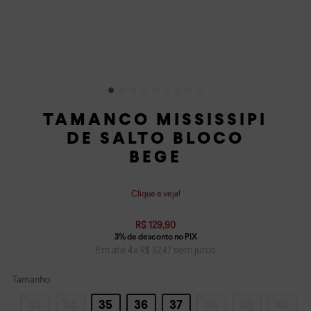
TAMANCO MISSISSIPI
DE SALTO BLOCO
BEGE
Clique e veja!
R$
129
,
90
Em até
4
x
sem juros
R$
32
,
47
Tamanho
33
34
35
36
37
38
39
40