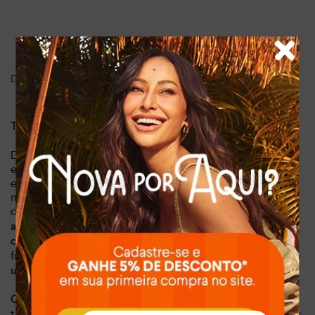
DESCRIÇÃO E DETALHES
TAMANCO MISSISSIPI DE SALTO BLOCO BEGE
Descubra o Tamanco Mississipi de Salto Bloco Bege, a
escolha perfeita para quem busca combinar conforto e
estilo sofisticado no dia a dia e momentos de lazer. Este
modelo minimalista é focado em detalhes que fazem a
diferença. A tira é o destaque, apresentando
um tramado
, conferindo
artesanal
uma textura rica e um toque boho-
. O ponto focal é a aplicação na parte
chic instantâneo
frontal, uma
peça metalizada que evoca a beleza natural de
, trazendo um charme praiano e exclusivo.
uma concha