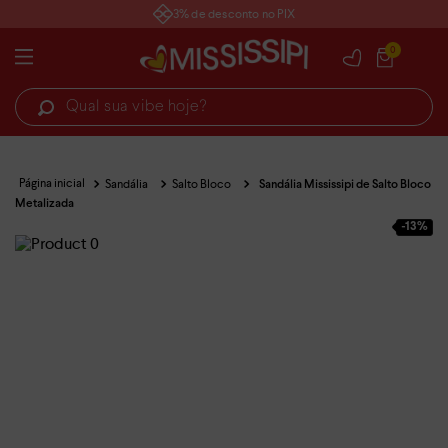
3% de desconto no PIX
0
Qual sua vibe hoje?
Sandália
Salto Bloco
Sandália Mississipi de Salto Bloco
Metalizada
-
13%