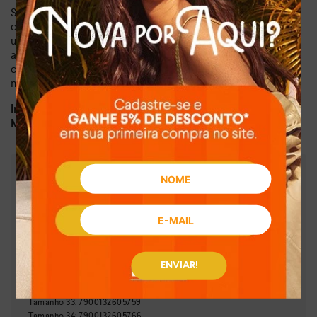
Sinta-se segura e confiante com o fechamento em fivela
que garante um ajuste perfeito e personalizado. Seja para
um evento especial ou para o dia a dia, essa sandália irá te
acompanhar com estilo e conforto. Invista em um calçado
que alia moda e qualidade e transforme seus looks em
momentos inesquecíveis.
Dia a dia, lazer, balada
Indicado para:
Sintético
Material:
:
7,00 cm
Altura da sola
:
Metalizado
Cor
:
MC263-00003
Referência
Brasil
País de origem:
Indústria Brasileira
ENVIAR!
64029990
NCM:
GTIN:
Tamanho
33
:
7900132605759
Tamanho
34
:
7900132605766