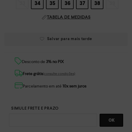
33
34
35
36
37
38
39
TABELA DE MEDIDAS
Desconto de
3% no PIX
Frete grátis
(consulte condições)
Parcelamento em até
10x sem juros