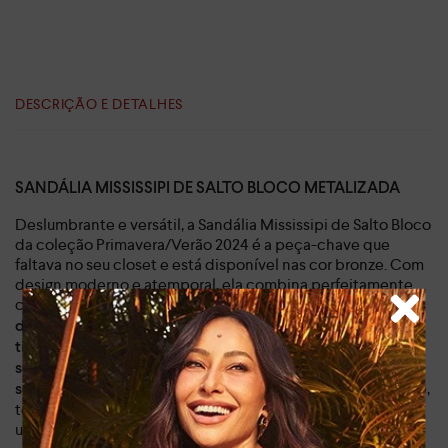
DESCRIÇÃO E DETALHES
SANDÁLIA MISSISSIPI DE SALTO BLOCO METALIZADA
Deslumbrante e versátil, a Sandália Mississipi de Salto Bloco
da coleção Primavera/Verão 2024 é a peça-chave que
faltava no seu closet e está disponível nas cor bronze. Com
design moderno e atemporal, ela combina perfeitamente
com diversas ocasiões, do trabalho à balada.
O salto bloco
, enquanto
de 7cm proporciona conforto e elegância
as
tiras finas e delicadas envolvem seus pés com leveza e
. Já os
sofisticação
detalhes em brilho e a textura
,
sofisticada adicionam um toque de glamour e feminilidade
tornando-a a escolha perfeita para mulheres que buscam
um visual impecável.