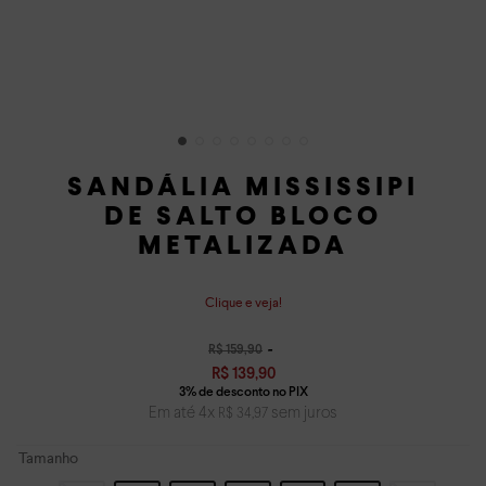
SANDÁLIA MISSISSIPI
DE SALTO BLOCO
METALIZADA
Clique e veja!
R$
159
,
90
R$
139
,
90
Em até
4
x
sem juros
R$
34
,
97
Tamanho