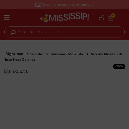
10x sem juros no cartão de crédito
0
Qual sua vibe hoje?
Sandália
Plataforma / Meia Pata
Sandália Mississipi de
Salto Bloco Colorida
-
25%