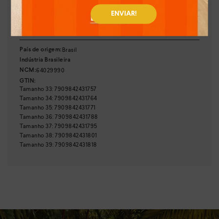
:
10,50 cm
Altura do salto
ENVIAR!
:
Multicolor
Cor
:
Q7233-00008
Referência
Brasil
País de origem:
Indústria Brasileira
64029990
NCM:
GTIN:
Tamanho
33
:
7909842431757
Tamanho
34
:
7909842431764
Tamanho
35
:
7909842431771
Tamanho
36
:
7909842431788
Tamanho
37
:
7909842431795
Tamanho
38
:
7909842431801
Tamanho
39
:
7909842431818