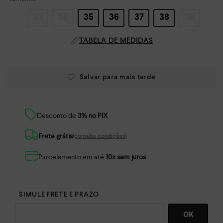
33
34
35
36
37
38
39
TABELA DE MEDIDAS
Desconto de
3% no PIX
Frete grátis
(consulte condições)
Parcelamento em até
10x sem juros