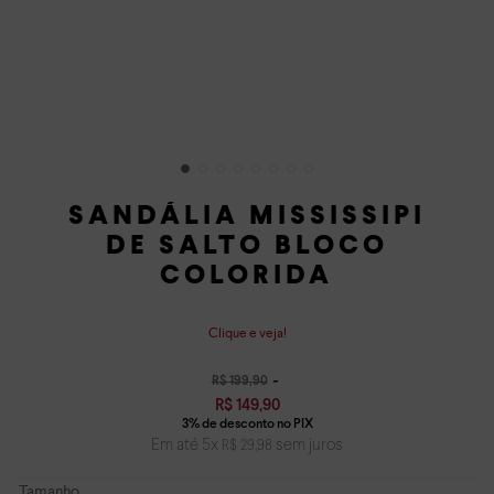
SANDÁLIA MISSISSIPI
DE SALTO BLOCO
COLORIDA
Clique e veja!
R$
199
,
90
R$
149
,
90
Em até
5
x
sem juros
R$
29
,
98
Tamanho