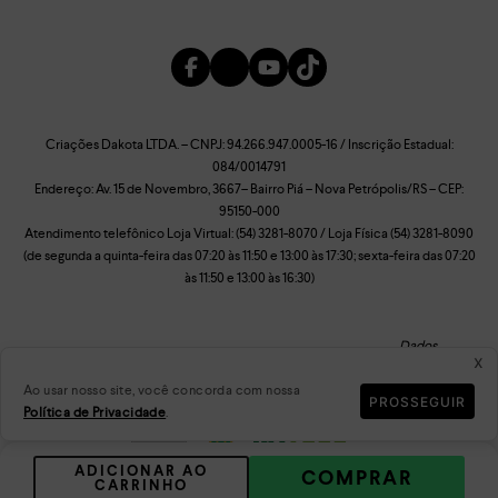
Criações Dakota LTDA. – CNPJ: 94.266.947.0005-16 / Inscrição Estadual:
084/0014791
Endereço: Av. 15 de Novembro, 3667– Bairro Piá – Nova Petrópolis/RS – CEP:
95150-000
Atendimento telefônico Loja Virtual: (54) 3281-8070 / Loja Física (54) 3281-8090
(de segunda a quinta-feira das 07:20 às 11:50 e 13:00 às 17:30; sexta-feira das 07:20
às 11:50 e 13:00 às 16:30)
Dados
Reputação
x
Criptografados
Ao usar nosso site, você concorda com nossa
PROSSEGUIR
Política de Privacidade
.
Plataforma
ADICIONAR AO
COMPRAR
CARRINHO