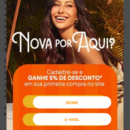
Imagine-se radiante
Versatilidade para Todas as Ocasiões:
no trabalho, esbanjando estilo com um toque de cor, ou
aproveitando os momentos de lazer com um calçado que
une beleza e bem-estar. A Sandália Mississipi é a escolha
perfeita para a mulher contemporânea que não abre mão do
conforto em seu dia a dia agitado. Seja para um happy hour
com as amigas ou um evento especial, esta sandália eleva
qualquer look, transmitindo uma aura de feminilidade e bom
gosto.
Fabricada em
Conquiste Olhares e Sinta-se Poderosa:
material sintético de alta qualidade, esta sandália é
sinônimo de durabilidade e estilo atemporal. Invista em
você, adicione um toque de cor e alegria aos seus pés e
sinta a diferença que um calçado Mississipi pode fazer. Não
perca a oportunidade de ter essa joia em seu guarda-roupa
e esteja sempre pronta para brilhar em qualquer situação!
Dia a dia, lazer
Indicado para:
Sintético
Material: