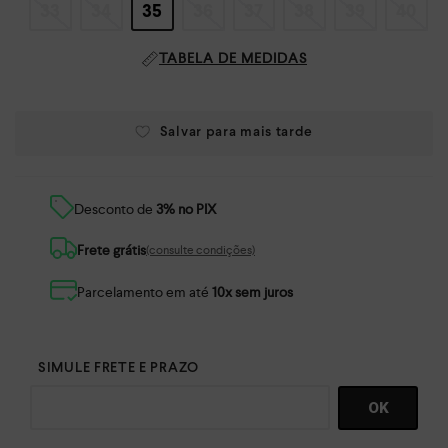
33
34
35
36
37
38
39
40
TABELA DE MEDIDAS
Desconto de
3% no PIX
Frete grátis
(consulte condições)
Parcelamento em até
10x sem juros