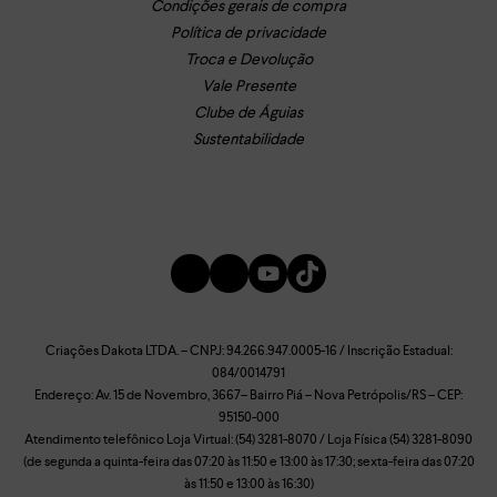
Condições gerais de compra
Política de privacidade
Troca e Devolução
Vale Presente
Clube de Águias
Sustentabilidade
Criações Dakota LTDA. – CNPJ: 94.266.947.0005-16 / Inscrição Estadual:
084/0014791
Endereço: Av. 15 de Novembro, 3667– Bairro Piá – Nova Petrópolis/RS – CEP:
95150-000
Atendimento telefônico Loja Virtual: (54) 3281-8070 / Loja Física (54) 3281-8090
(de segunda a quinta-feira das 07:20 às 11:50 e 13:00 às 17:30; sexta-feira das 07:20
às 11:50 e 13:00 às 16:30)