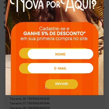
,
envolve o calcanhar garante um ajuste perfeito ao pé
enquanto
a trança com brilhos sobre o pé traz um toque de
glamour e sofisticação para qualquer look.
Dia a dia, lazer
Indicado para:
Sintético
Material:
:
2,00 cm
Altura da sola
:
Preto
Cor
:
MA331-00006
Referência
Brasil
País de origem:
Indústria Brasileira
64029990
NCM:
GTIN:
ENVIAR!
Tamanho
33
:
7909960995469
Tamanho
34
:
7909960995490
Tamanho
35
:
7909960826442
Tamanho
36
:
7909960995520
Tamanho
37
:
7909960995544
Tamanho
38
:
7909960995575