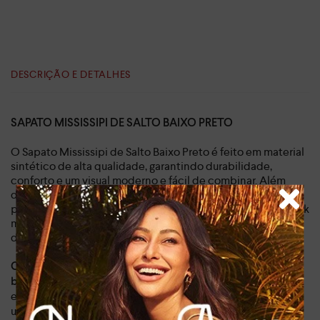
DESCRIÇÃO E DETALHES
SAPATO MISSISSIPI DE SALTO BAIXO PRETO
O Sapato Mississipi de Salto Baixo Preto é feito em material
sintético de alta qualidade, garantindo durabilidade,
conforto e um visual moderno e fácil de combinar. Além
disso, é perfeito para ser combinado com jeans e camiseta
para um visual casual chic, com vestidos e saias para um look
mais elegante, ou com shorts e cropped para um look mais
descontraído.
O design do sapato é minimalista e atemporal, com salto
que garante conforto e
baixo de 2 cm de altura
estabilidade,
que proporciona
bico levemente quadrado
um visual elegante e sofisticado. A
tira com elástico que