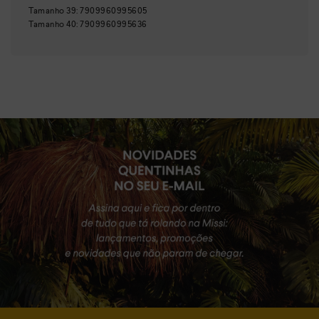
Tamanho
39
:
7909960995605
Tamanho
40
:
7909960995636