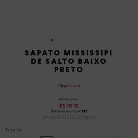
SAPATO MISSISSIPI
DE SALTO BAIXO
PRETO
Clique e veja!
R$
169
,
90
R$
159
,
90
Em até
5
x
sem juros
R$
31
,
98
Tamanho