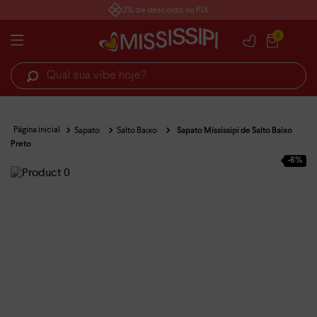
3% de desconto no PIX
0
Qual sua vibe hoje?
Sapato
Salto Baixo
Sapato Mississipi de Salto Baixo
Preto
-
6%